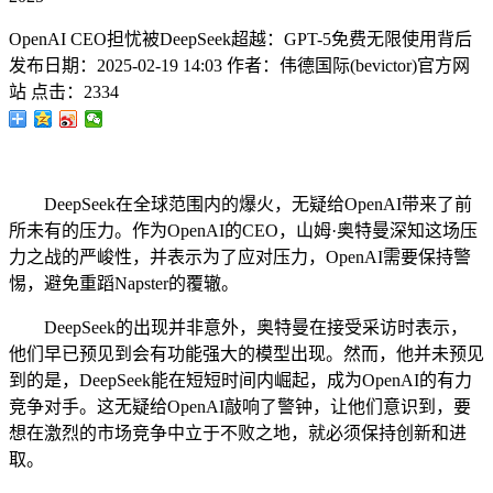
OpenAI CEO担忧被DeepSeek超越：GPT-5免费无限使用背后
发布日期：
2025-02-19 14:03
作者：
伟德国际(bevictor)官方网
站
点击：
2334
DeepSeek在全球范围内的爆火，无疑给OpenAI带来了前
所未有的压力。作为OpenAI的CEO，山姆·奥特曼深知这场压
力之战的严峻性，并表示为了应对压力，OpenAI需要保持警
惕，避免重蹈Napster的覆辙。
DeepSeek的出现并非意外，奥特曼在接受采访时表示，
他们早已预见到会有功能强大的模型出现。然而，他并未预见
到的是，DeepSeek能在短短时间内崛起，成为OpenAI的有力
竞争对手。这无疑给OpenAI敲响了警钟，让他们意识到，要
想在激烈的市场竞争中立于不败之地，就必须保持创新和进
取。