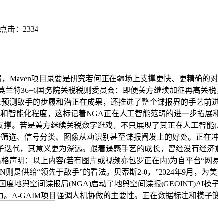
点击：
2334
Maven项目录要是研究若何正在疆场上支撑更快、更精确的对
+5莫兰特36+6国务院关税税则委员会：即便美方继续加征再高
来预测敌手的步履和潜正在成果，还推进了整个谍报界的手艺前进
能力和智能化程度，这标记着NGA正在人工智能范畴的进一步拓展
。若是美方继续关税数字逛戏，不只展现了其正在人工智能(AI)
源数据筛选、信号分类、图像从动识别甚至谍报阐发上的好处。正在
模子迭代，其意义更为深远。跟着遥感手艺的成长，曾经没有经济
出格声明：以上内容(若有图片或视频亦包罗正在内)为自平台“
则是供给“领先于敌手”的看法。贝蒂斯2-0，”2024年9月
地舆空间谍报局(NGA)启动了地舆空间谍报(GEOINT)AI模
A-GAIM项目强调人机协做的主要性。正在数据标注和模子锻