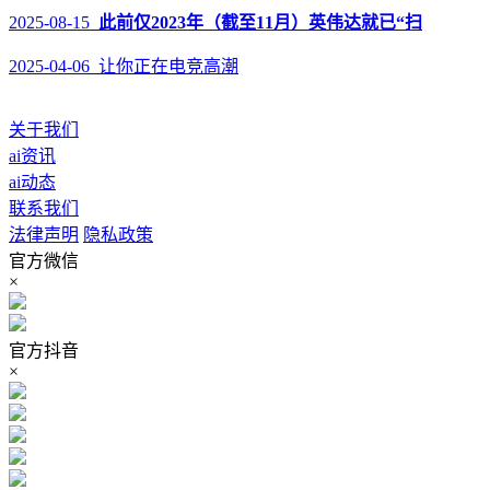
2025-08-15
此前仅2023年（截至11月）英伟达就已“扫
2025-04-06 让你正在电竞高潮
关于我们
ai资讯
ai动态
联系我们
法律声明
隐私政策
官方微信
×
官方抖音
×