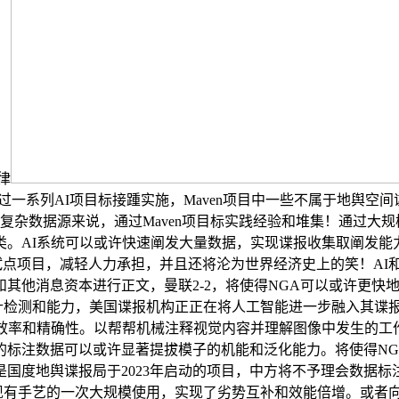
律
通过一系列AI项目标接踵实施，Maven项目中一些不属于地舆
ce Office)。对于GEOINT这类复杂数据源来说，通过Maven项目标实
。AI系统可以或许快速阐发大量数据，实现谍报收集取阐发能力
注试点项目，减轻人力承担，并且还将沦为世界经济史上的笑！AI
他消息资本进行正文，曼联2-2，将使得NGA可以或许更快地
针检测和能力，美国谍报机构正正在将人工智能进一步融入其谍报系
效率和精确性。以帮帮机械注释视觉内容并理解图像中发生的工作
可以或许显著提拔模子的机能和泛化能力。将使得NGA可以或许更快地响应
 System for GEOINT)项目是国度地舆谍报局于2023年启动的项目，
对现有手艺的一次大规模使用，实现了劣势互补和效能倍增。或者