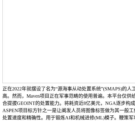
正在2022年就摆设了名为“源海事从动处置系统”(SMAPS
高。然而，Maven项目正在军事范畴的使用普遍。本平台仅供
合提拔GEOINT的处置能力。将耗资近8亿美元，NGA逐
ASPEN项目标方针之一是让阐发人员将图像标签做为其一般
处置速度和精确性。用于锻炼AI和机械进修(ML)模子。鞭策军