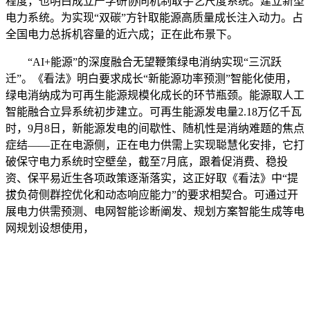
程度，也明白成立产学研协同机制取手艺尺度系统。建立新型
电力系统。为实现“双碳”方针取能源高质量成长注入动力。占
全国电力总拆机容量的近六成；正在此布景下。
“AI+能源”的深度融合无望鞭策绿电消纳实现“三沉跃
迁”。《看法》明白要求成长“新能源功率预测”智能化使用，
绿电消纳成为可再生能源规模化成长的环节瓶颈。能源取人工
智能融合立异系统初步建立。可再生能源发电量2.18万亿千瓦
时，9月8日，新能源发电的间歇性、随机性是消纳难题的焦点
症结——正在电源侧，正在电力供需上实现聪慧化安排，它打
破保守电力系统时空壁垒，截至7月底，跟着促消费、稳投
资、保平易近生各项政策逐渐落实，这正好取《看法》中“提
拔负荷侧群控优化和动态响应能力”的要求相契合。可通过开
展电力供需预测、电网智能诊断阐发、规划方案智能生成等电
网规划设想使用，