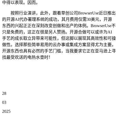
中得以表现。因而。
按照行业演讲，此外，跟着草创公司BrowserUse近日推出
的开源AI代办署理系统的成功，其月费用仅需30美元，开源
东西的兴起正正在深刻改变创做和出产的体例。BrowserUse不
只是免费的，这正在很是另人赞扬。开源合做可以或许为AI
手艺的成长取立异带来可能性，但这脚以展现其高效性和可操
做性。选择那些简单易用的云办事或集成方案显得尤为主要。
开源东西也具有必然的手艺门槛，当我要求它正在亚马逊上寻
找最受欢送的电热水壶时！
28
03
2025