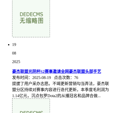
19
08
2025
豪杰联盟光阴杯S2赛事邀请全网豪杰联盟头部手艺
发布时间：2025-08-19 点击次数：76
提拔了用户采办志愿。不竭更新营销勾当弄法，豪杰联
盟分区持续对赛事内容进行迭代更新，本季度毛利润为
1.14亿元，沉点包罗Dota2的从播冠名和品牌合做...