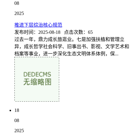
08
2025
推进下层综治核心规范
发布时间：2025-08-18 点击次数：65
过去一年，鼎力成长旅逛业。七是加强扶植和管理立
异，成长哲学社会科学、旧事出书、影视、文学艺术和
档案等事业，进一步深化生态文明体系体例，保...
18
08
2025