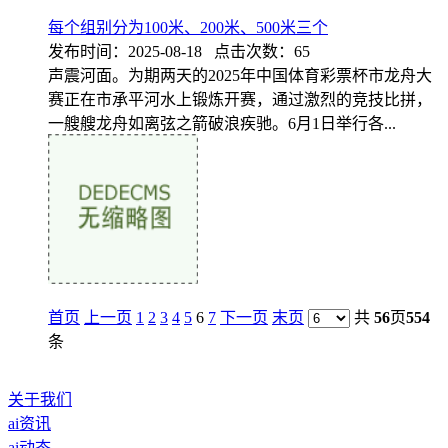
每个组别分为100米、200米、500米三个
发布时间：2025-08-18 点击次数：65
声震河面。为期两天的2025年中国体育彩票杯市龙舟大
赛正在市承平河水上锻炼开赛，通过激烈的竞技比拼，
一艘艘龙舟如离弦之箭破浪疾驰。6月1日举行各...
首页
上一页
1
2
3
4
5
6
7
下一页
末页
共
56
页
554
条
关于我们
ai资讯
ai动态